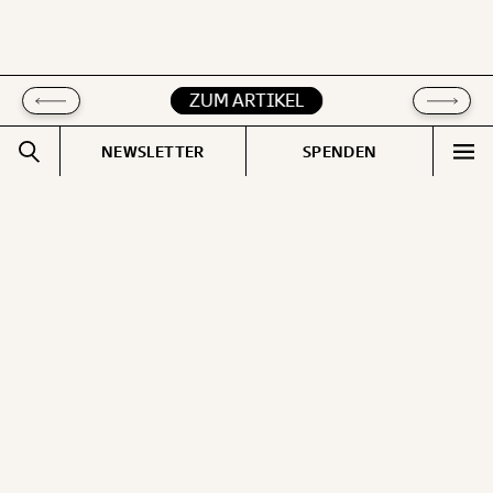
ZUM ARTIKEL
ZUM ARTIKEL
NEWSLETTER
SPENDEN
Impressum
Pressebereich