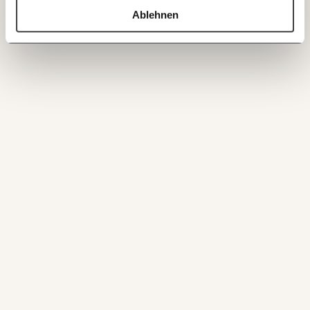
60€
100€
Ablehnen
ANMELDEN
150€
€
Ich möchte meine Spende verschenken.
Du erhältst eine E-Mail mit deiner
Geschenkurkunde im PDF-Format, welche Du
ausdrucken oder weiterleiten und verschenken
kannst.
WEITER
1/3