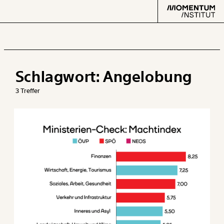
Schlagwort:
Angelobung
Text
second
3 Treffer
Arbeit
Verteilung
Klima
Datensätze