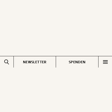
ausdrucken oder weiterleiten und verschenken
kannst.
WEITER
1/3
NEWSLETTER
SPENDEN