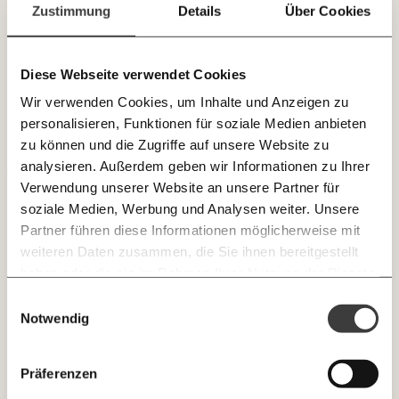
Paper der Woche
Zustimmung
Details
Über Cookies
E-Mail-Newslettern!
Kürzungslandkarte
In welchen Branchen das Wachstum stockt
Projekte
Erbschaftssteuer-Rechner
Die derzeitige Wachstumsflaute zieht sich durch alle
Diese Webseite verwendet Cookies
JETZT
Branchen, neben dem Bau sind besonders Tourismus,
Koalitions-Kompass
Wir verwenden Cookies, um Inhalte und Anzeigen zu
Handel und Dienstleistungen betroffen.
EINFACH
Arbeitslosenrechner
personalisieren, Funktionen für soziale Medien anbieten
TEILEN.
VERTEILUNG
zu können und die Zugriffe auf unsere Website zu
Über uns
Care-Rechner
analysieren. Außerdem geben wir Informationen zu Ihrer
Verwendung unserer Website an unsere Partner für
Team
Befristungs-Monitor
E-Mail
Whatsapp
soziale Medien, Werbung und Analysen weiter. Unsere
Newsletter des Momentum Instituts
Jahresberichte
Pflegerechner
Partner führen diese Informationen möglicherweise mit
Ein Mal pro
Momentum Institut-Weekly:
weiteren Daten zusammen, die Sie ihnen bereitgestellt
Telegram
Messenger
Ich werde Fördermitglied* …
Pressebereich
Parlagram
Woche die neuesten Analysen,
haben oder die sie im Rahmen Ihrer Nutzung der Dienste
GEMERKTE
Berechnungen, das Paper der Woche und
Jobs & Fellowships
gesammelt haben.
monatlich
jährlich
Einwilligungsauswahl
Medienauftritte vom Momentum Institut.
Facebook
Mastodon
INHALTE
Notwendig
0
Inhalte
Threads
RSS
Newsletter des Moment Magazins
… mit einem Beitrag von* …
ALLES
Präferenzen