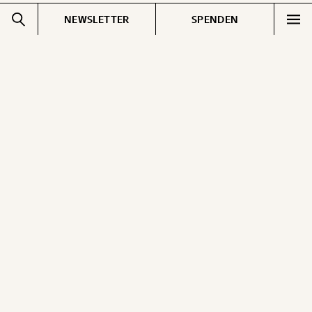
NEWSLETTER
SPENDEN
Impressum
Pressebereich
Datenschutz
Jobs & Fellowships