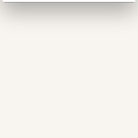
150€
€
Ich möchte meine Spende verschenken.
Du erhältst eine E-Mail mit deiner
Geschenkurkunde im PDF-Format, welche Du
ausdrucken oder weiterleiten und verschenken
kannst.
WEITER
1/3