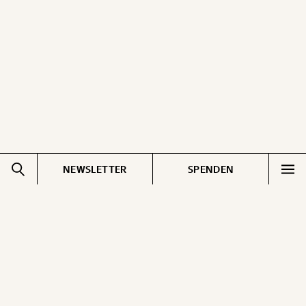
ausdrucken oder weiterleiten und verschenken
kannst.
WEITER
1/3
NEWSLETTER
SPENDEN