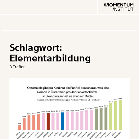
Schlagwort:
Text
second
Elementarbildung
3 Treffer
Arbeit
Verteilung
Klima
Datensätze