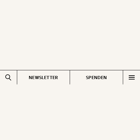
ausdrucken oder weiterleiten und verschenken
kannst.
WEITER
1/3
NEWSLETTER
SPENDEN