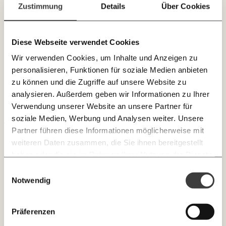
Paper der Woche
Zustimmung
Details
Über Cookies
E-Mail-Newslettern!
Kürzungslandkarte
Projekte
Erbschaftssteuer-Rechner
Diese Webseite verwendet Cookies
JETZT
Weniger Bankfilialen, dafür Gebührenexplosion
Koalitions-Kompass
Wir verwenden Cookies, um Inhalte und Anzeigen zu
EINFACH
Die Zahl der Bankfilialen ist innerhalb von zwölf Jahren um
Arbeitslosenrechner
personalisieren, Funktionen für soziale Medien anbieten
knapp dreißig Prozent gesunken. Dennoch verlangen
TEILEN.
zu können und die Zugriffe auf unsere Website zu
Banken seit 2021 deutlich höhere Gebühren für
Über uns
Care-Rechner
analysieren. Außerdem geben wir Informationen zu Ihrer
Kontoführung und Co.
Verwendung unserer Website an unsere Partner für
VERTEILUNG
Team
Befristungs-Monitor
E-Mail
Whatsapp
soziale Medien, Werbung und Analysen weiter. Unsere
Newsletter des Momentum Instituts
Jahresberichte
Pflegerechner
Partner führen diese Informationen möglicherweise mit
Ein Mal pro
Momentum Institut-Weekly:
weiteren Daten zusammen, die Sie ihnen bereitgestellt
Telegram
Messenger
Ich werde Fördermitglied* …
Pressebereich
Parlagram
Woche die neuesten Analysen,
haben oder die sie im Rahmen Ihrer Nutzung der Dienste
GEMERKTE
Berechnungen, das Paper der Woche und
Jobs & Fellowships
gesammelt haben.
monatlich
jährlich
Einwilligungsauswahl
Medienauftritte vom Momentum Institut.
Facebook
Mastodon
INHALTE
Notwendig
0
Inhalte
Threads
RSS
Newsletter des Moment Magazins
… mit einem Beitrag von* …
ALLES
Präferenzen