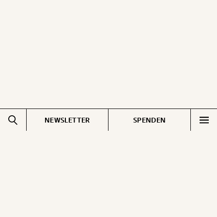
ausdrucken oder weiterleiten und verschenken
kannst.
WEITER
1/3
NEWSLETTER
SPENDEN