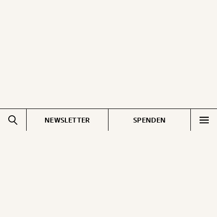
ausdrucken oder weiterleiten und verschenken
kannst.
WEITER
1/3
NEWSLETTER
SPENDEN