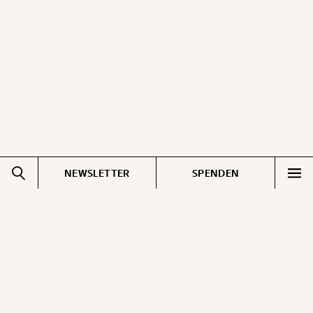
ausdrucken oder weiterleiten und verschenken
kannst.
WEITER
1/3
NEWSLETTER
SPENDEN