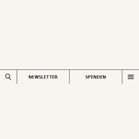
ausdrucken oder weiterleiten und verschenken
kannst.
WEITER
1/3
NEWSLETTER
SPENDEN