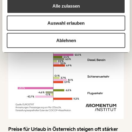
Alle zulassen
Ich spende einmalig
Auswahl erlauben
20€
40€
Ich bin einverstanden, einen regelmäßigen Newsletter zu erhalten.
Mehr Informationen:
Datenschutz.
60€
100€
Ablehnen
ANMELDEN
150€
€
Ich möchte meine Spende verschenken.
Du erhältst eine E-Mail mit deiner
Geschenkurkunde im PDF-Format, welche Du
ausdrucken oder weiterleiten und verschenken
kannst.
WEITER
1/3
Preise für Urlaub in Österreich steigen oft stärker