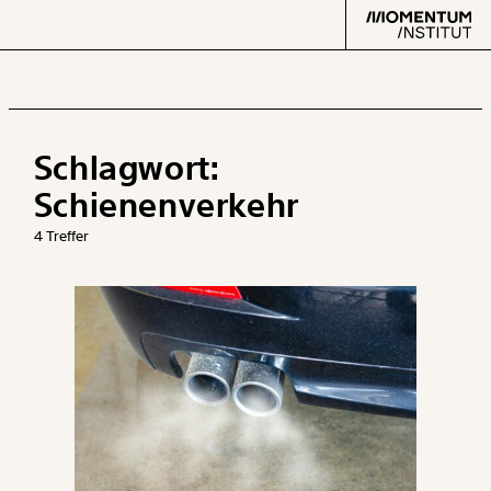
Schlagwort:
Text
second
Schienenverkehr
4 Treffer
Arbeit
Verteilung
Klima
Datensätze