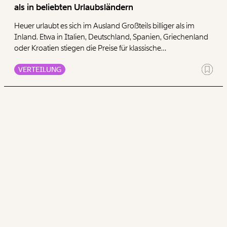
als in beliebten Urlaubsländern
Heuer urlaubt es sich im Ausland Großteils billiger als im
Inland. Etwa in Italien, Deutschland, Spanien, Griechenland
oder Kroatien stiegen die Preise für klassische
Urlaubsausgaben oft weniger als in Österreich. Von den
VERTEILUNG
analysierten Urlaubsländern liegt Österreich im Schnitt
zwischen dem ersten und zweiten Platz im Ranking der
größten Preissteigerungen. Für einen Österreich-Urlaub
muss man heuer also tiefer in die Tasche greifen. Wer
günstiger urlauben möchte, muss sich über die
Landesgrenzen hinwegbewegen.