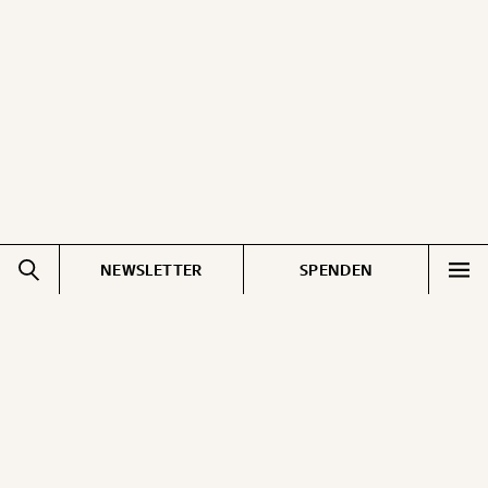
ausdrucken oder weiterleiten und verschenken
kannst.
WEITER
1/3
NEWSLETTER
SPENDEN