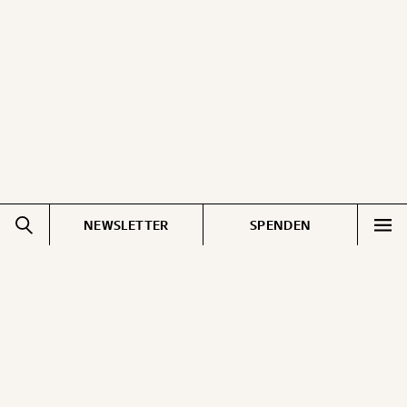
ausdrucken oder weiterleiten und verschenken
kannst.
WEITER
1/3
NEWSLETTER
SPENDEN