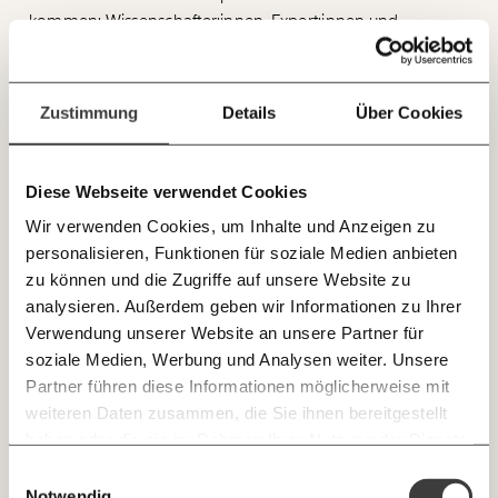
Immer auf dem
kommen: Wissenschafter:innen, Expert:innen und
Deine Spende absetzen:
Fragen und Antworten.
Autor:innen präsentieren ihre Arbeiten. Die FAKTory
Laufenden bleiben
versorgt das Publikum mit Getränken und Snacks. Das
mit unseren gratis
perfekte Programm für die Mittagspause!
Zustimmung
Details
Über Cookies
E-Mail-Newslettern!
Eine Veranstaltung des
Momentum Instituts
und der
Arbeiterkammer Wien.
Diese Webseite verwendet Cookies
JETZT
Wir verwenden Cookies, um Inhalte und Anzeigen zu
EINFACH
personalisieren, Funktionen für soziale Medien anbieten
TEILEN.
zu können und die Zugriffe auf unsere Website zu
analysieren. Außerdem geben wir Informationen zu Ihrer
Verwendung unserer Website an unsere Partner für
Mitwirkende:
E-Mail
Whatsapp
soziale Medien, Werbung und Analysen weiter. Unsere
Newsletter des Momentum Instituts
Partner führen diese Informationen möglicherweise mit
Ein Mal pro
Momentum Institut-Weekly:
weiteren Daten zusammen, die Sie ihnen bereitgestellt
Telegram
Messenger
Ich werde Fördermitglied* …
Barbara Schuster
Woche die neuesten Analysen,
haben oder die sie im Rahmen Ihrer Nutzung der Dienste
GEMERKTE
Momentum Institut, Ökonomin mit
Berechnungen, das Paper der Woche und
gesammelt haben.
monatlich
jährlich
Einwilligungsauswahl
Medienauftritte vom Momentum Institut.
Facebook
Mastodon
INHALTE
Forschungsfokus auf Einkommens- und
Notwendig