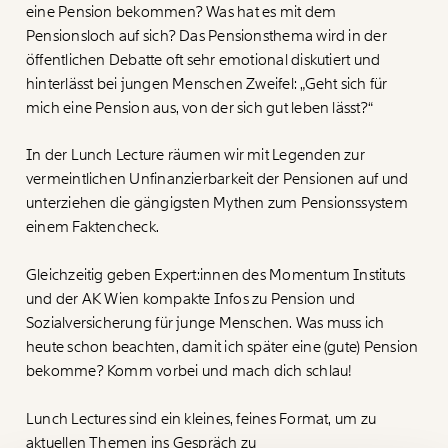
Paper der Woche
eine Pension bekommen? Was hat es mit dem
Kürzungslandkarte
Pensionsloch auf sich? Das Pensionsthema wird in der
Projekte
Erbschaftssteuer-Rechner
öffentlichen Debatte oft sehr emotional diskutiert und
hinterlässt bei jungen Menschen Zweifel: „Geht sich für
Koalitions-Kompass
mich eine Pension aus, von der sich gut leben lässt?“
Arbeitslosenrechner
In der Lunch Lecture räumen wir mit Legenden zur
Über uns
Care-Rechner
vermeintlichen Unfinanzierbarkeit der Pensionen auf und
Veränderung
unterziehen die gängigsten Mythen zum Pensionssystem
Team
Befristungs-Monitor
beginnt mit Dir!
einem Faktencheck.
Jahresberichte
Pflegerechner
Gleichzeitig geben Expert:innen des Momentum Instituts
Werde
und wir können gemeinsam
Fördermitglied
Pressebereich
Parlagram
und der AK Wien kompakte Infos zu Pension und
unsere Wirtschaft so gestalten, dass sie für alle
Sozialversicherung für junge Menschen. Was muss ich
funktioniert. Unsere Recherchen sind für alle frei im
Jobs & Fellowships
Netz. Unabhängig und werbefrei. Und das wird auch
heute schon beachten, damit ich später eine (gute) Pension
so bleiben. Kämpf’ mit uns für den Fortschritt und
bekomme? Komm vorbei und mach dich schlau!
unterstütze uns mit Deinem Mitgliedsbeitrag.
Lunch Lectures sind ein kleines, feines Format, um zu
Du überweist lieber direkt?
aktuellen Themen ins Gespräch zu
Hier unsere IBAN: AT34 4300 0498 0007 6017