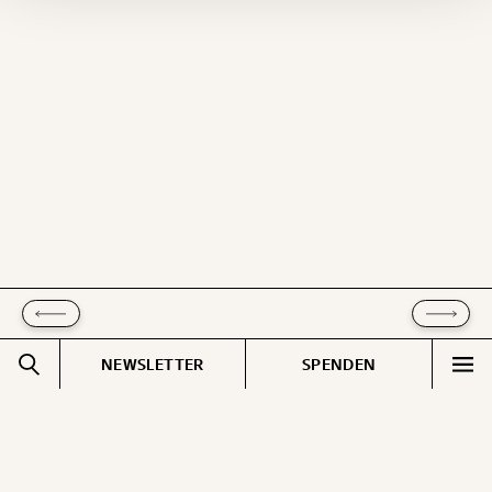
Ich möchte meine Spende verschenken.
Du erhältst eine E-Mail mit deiner
Geschenkurkunde im PDF-Format, welche Du
ausdrucken oder weiterleiten und verschenken
kannst.
WEITER
1/3
NEWSLETTER
SPENDEN