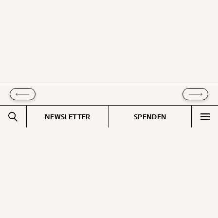
ausdrucken oder weiterleiten und verschenken
kannst.
WEITER
1/3
NEWSLETTER
SPENDEN