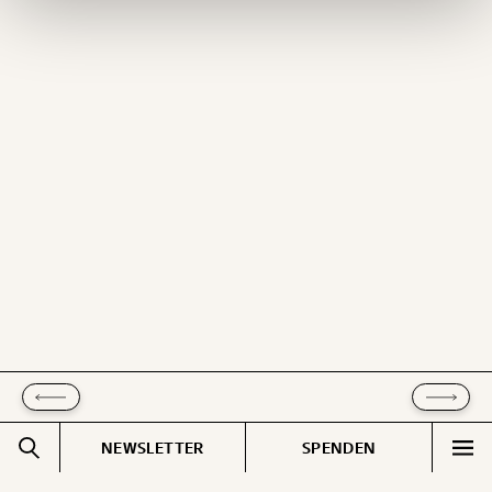
Ich möchte meine Spende verschenken.
Du erhältst eine E-Mail mit deiner
Geschenkurkunde im PDF-Format, welche Du
ausdrucken oder weiterleiten und verschenken
kannst.
WEITER
1/3
NEWSLETTER
SPENDEN