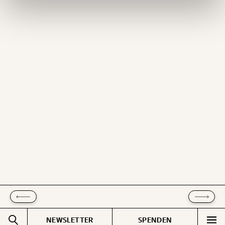
Ich möchte meine Spende verschenken.
Du erhältst eine E-Mail mit deiner
Geschenkurkunde im PDF-Format, welche Du
ausdrucken oder weiterleiten und verschenken
kannst.
WEITER
1/3
NEWSLETTER
SPENDEN