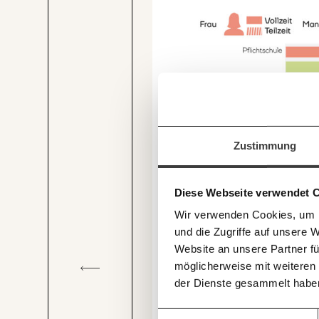
Veränderung
beginnt mit Dir
Immer au
Werde
Fördermitglied
und w
Zustimmung
Wirtschaft so gestalten, dass s
Laufenden
Recherchen sind für alle fre
Und das wird auch so bleiben
mit unsere
und unterstütze uns mit Dei
Diese Webseite verwendet 
E-Mail-Ne
Du überweist lieber direkt?
Wir verwenden Cookies, um I
Hier unsere IBAN: AT34 4
und die Zugriffe auf unsere 
Deine Spende absetzen:
Fr
Website an unsere Partner fü
möglicherweise mit weiteren
der Dienste gesammelt habe
Einwilligungsauswahl