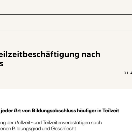
eilzeitbeschäftigung nach
 INHALTE
s
01. 