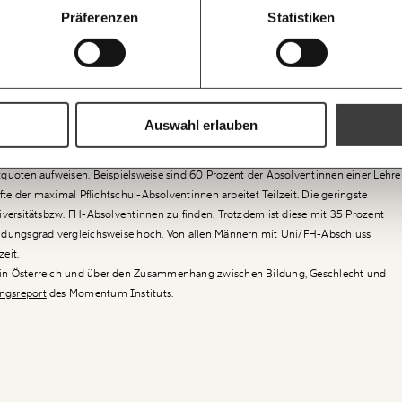
Präferenzen
Statistiken
BlueSky
X (Twit
Ich möchte meine
Du erhältst eine E-
H
Geschenkurkunde i
Ich bin einverstanden, einen regelmä
 ein, sind viele von ihnen teilzeitbeschäftigt. Die Männerquoten bei
Mehr Informationen:
Datenschutz.
ausdrucken oder we
ngegen verschwindend gering – gleichgültig nach welchem formalen
kannst.
ilzeit-tätigen Männer finden sich in der Gruppe jener, die einen
ANMEL
Auswahl erlauben
https://www.momentum-institut.at/gr
en Bildungsgrad haben. Absolventen der Lehrlingsausbildung, Fach/ Handelsschul
WEITER
ten am wenigsten in Teilzeit. Das sind bei Frauen genau jene Bildungsabschlüsse
itquoten aufweisen. Beispielsweise sind 60 Prozent der Absolventinnen einer Lehre
älfte der maximal Pflichtschul-Absolventinnen arbeitet Teilzeit. Die geringste
niversitätsbzw. FH-Absolventinnen zu finden. Trotzdem ist diese mit 35 Prozent
Bildungsgrad vergleichsweise hoch. Von allen Männern mit Uni/FH-Abschluss
eit.
g in Österreich und über den Zusammenhang zwischen Bildung, Geschlecht und
ngsreport
des Momentum Instituts.