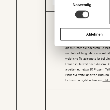
Notwendig
JETZT
EINFAC
Treten Frauen in den Arbeitsmarkt
Teilzeiterwerbstätigkeit sind hi
TEILEN.
Bildungsabschluss. Die meisten Te
Ablehnen
Pflichtschulabschluss als höchst
Absolventen und Maturanten arbei
die mitunter die höchsten Teilze
nur Teilzeit tätig. Mehr als die H
weibliche Teilzeitquote ist bei U
Frauen in Teilzeit nach diesem 
arbeiten nur etwa 10 Prozent Teilz
Mehr zur Verteilung von Bildun
Einkommen gibt es hier im
Bildu