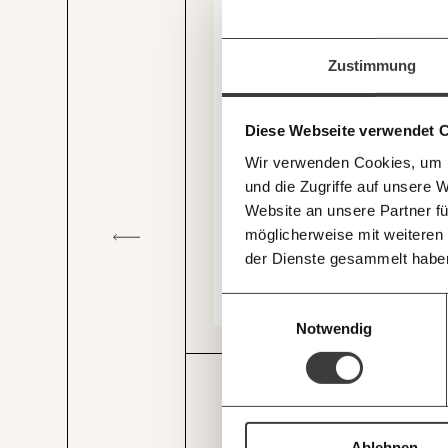
beginnt mit Dir
Immer au
Werde
Fördermitglied
und w
Zustimmung
Wirtschaft so gestalten, dass s
Laufenden
Recherchen sind für alle fre
Und das wird auch so bleiben
mit unsere
und unterstütze uns mit Dei
Diese Webseite verwendet 
E-Mail-Ne
Du überweist lieber direkt?
Wir verwenden Cookies, um I
Hier unsere IBAN: AT34 4
und die Zugriffe auf unsere 
Deine Spende absetzen:
Fr
Website an unsere Partner fü
möglicherweise mit weiteren
der Dienste gesammelt habe
Einwilligungsauswahl
Notwendig
JETZT
EINFAC
Mütter und Alleinerzieher:innen 
wenigsten.
TEILEN.
Ablehnen