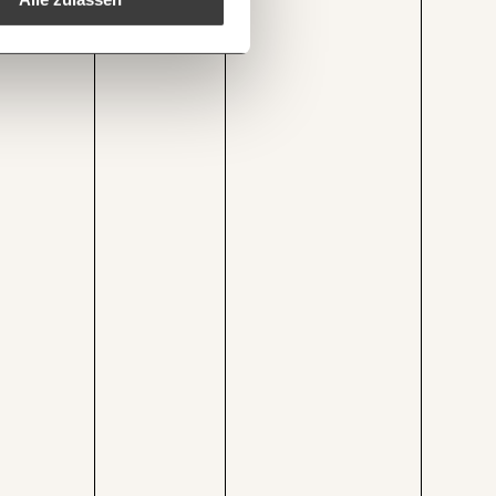
1/3
er-und-alleinerzieherinnen-uebernehmen-am-meisten-hausarbeit-vaeter-am-wenigsten/
Kopieren