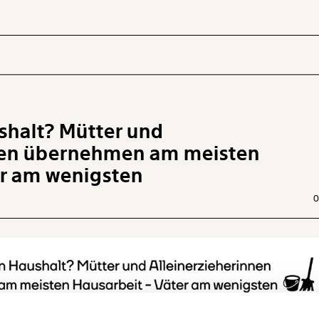
shalt? Mütter und
 INHALTE
nnen übernehmen am meisten
er am wenigsten
0
Ich werde Fördermitglied* …