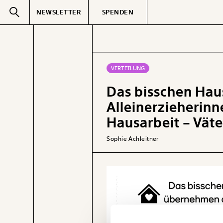
NEWSLETTER
SPENDEN
Text
second
VERTEILUNG
Das bisschen Hau
GEMERKTE
Alleinerzieheri
Hausarbeit – Vät
Sophie Achleitner
Veränderung