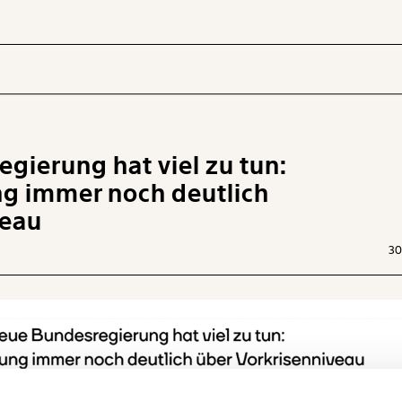
gierung hat viel zu tun:
 INHALTE
g immer noch deutlich
veau
30
Ich werde Fördermitglied* …