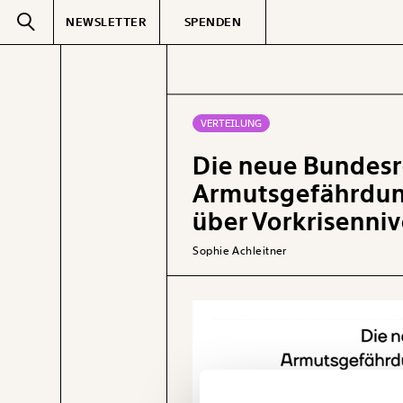
NEWSLETTER
SPENDEN
Text
second
VERTEILUNG
Die neue Bundesre
GEMERKTE
Armutsgefährdun
über Vorkrisenni
Sophie Achleitner
Veränderung