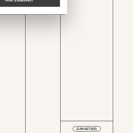
1/3
tum-institut.at/grafik/die-neue-bundesregierung-hat-viel-zu-tun-armutsgefaehrdung-immer-noch-deutlich-ueber-vorkrisenniveau/
Kopieren
ZUM ARTIKEL