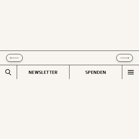
ausdrucken oder weiterleiten und verschenken
kannst.
WEITER
1/3
NEWSLETTER
SPENDEN