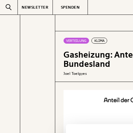
NEWSLETTER
SPENDEN
Text
second
VERTEILUNG
KLIMA
Gasheizung: Anteil
GEMERKTE
Bundesland
Joel Toelgyes
Veränderung