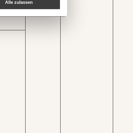
DEN
Alle zulassen
1/3
w.momentum-institut.at/grafik/gasheizung-anteil-variiert-je-nach-bundesland/
Kopieren
n