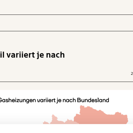
 variiert je nach
 INHALTE
2