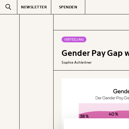
NEWSLETTER
SPENDEN
Text
second
VERTEILUNG
Gender Pay Gap wi
GEMERKTE
Sophie Achleitner
Veränderung