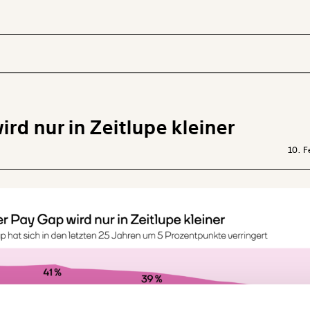
rd nur in Zeitlupe kleiner
 INHALTE
10. F
Ich werde Fördermitglied* …