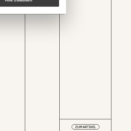
1/3
rd-nur-in-zeitlupe-kleiner/
Kopieren
ZUM ARTIKEL