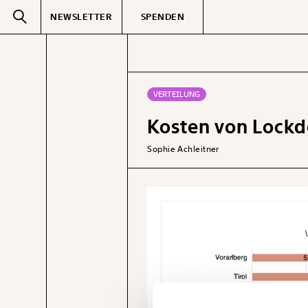
NEWSLETTER
SPENDEN
Text
second
VERTEILUNG
Kosten von Lockd
GEMERKTE
Sophie Achleitner
Veränderung