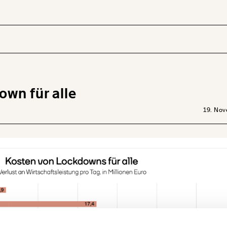
own für alle
 INHALTE
19. No
Ich werde Fördermitglied* …