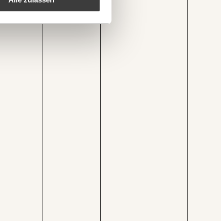
1/3
/grafik/kosten-von-lockdown-fuer-alle/
Kopieren