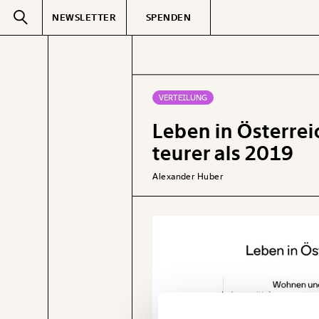
NEWSLETTER
SPENDEN
Text
second
VERTEILUNG
Leben in Österre
GEMERKTE
teurer als 2019
Alexander Huber
Veränderung