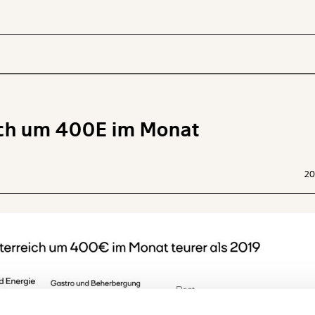
ich um 400E im Monat
 INHALTE
20
Ich werde Fördermitglied* …