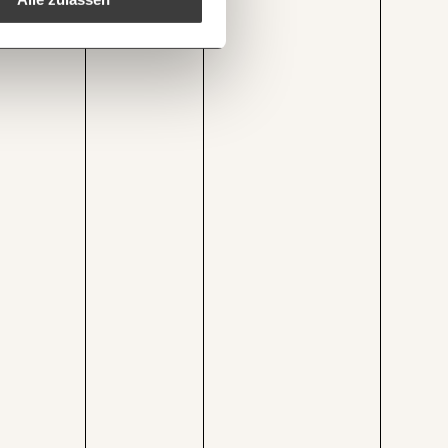
1/3
.momentum-institut.at/grafik/leben-oesterreich-um-400e-im-monat-teurer-als-2019/
Kopieren