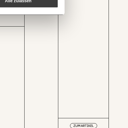
Alle zulassen
1/3
ialstaat-reduziert-armutsrisiko-von-frauen-in-mehrpersonen-haushalten-am-wenigsten/
Kopieren
ZUM ARTIKEL