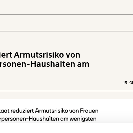
iert Armutsrisiko von
 INHALTE
ersonen-Haushalten am
15. O
Ich werde Fördermitglied* …