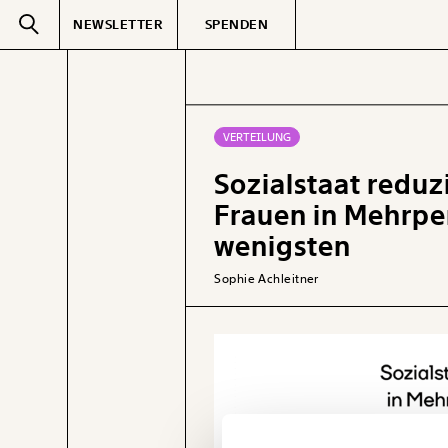
NEWSLETTER
SPENDEN
Text
second
VERTEILUNG
Sozialstaat reduz
GEMERKTE
Frauen in Mehrp
wenigsten
Sophie Achleitner
Veränderung