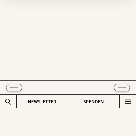
Ich möchte meine Spende verschenken.
Du erhältst eine E-Mail mit deiner
Geschenkurkunde im PDF-Format, welche Du
ausdrucken oder weiterleiten und verschenken
kannst.
WEITER
1/3
NEWSLETTER
SPENDEN