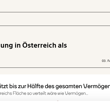
ng in Österreich als
 INHALTE
03. F
Ich werde Fördermitglied* …