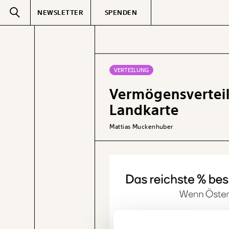
NEWSLETTER
SPENDEN
Text
second
VERTEILUNG
Vermögensverteilu
GEMERKTE
Landkarte
Mattias Muckenhuber
Veränderung