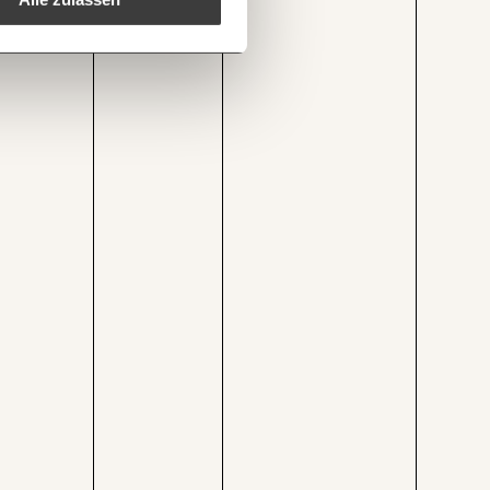
1/3
eich-als-landkarte/
Kopieren