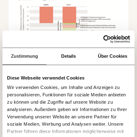
Paper der Woche
unterstütze uns mit Deinem Mitgliedsbeitrag.
Kürzungslandkarte
Projekte
Du überweist lieber direkt?
Erbschaftssteuer-Rechner
Hier unsere IBAN: AT34 4300 0498 0007 6017
Koalitions-Kompass
Immer auf dem
Deine Spende absetzen:
Fragen und Antworten.
Laufenden bleiben
Arbeitslosenrechner
mit unseren gratis
Über uns
Care-Rechner
Zustimmung
Details
Über Cookies
E-Mail-Newslettern!
Team
Befristungs-Monitor
Österreichs Wirtschaft ist im vierten Quartal mit -5,7%
Jahresberichte
Pflegerechner
Diese Webseite verwendet Cookies
überdurchschnittlich stark eingebrochen. Als Erklärung
JETZT
wird dafür häufig der vergleichsweise hohe Anteil der
Wir verwenden Cookies, um Inhalte und Anzeigen zu
EINFACH
Pressebereich
Parlagram
Tourismusbranche an der österreichischen
personalisieren, Funktionen für soziale Medien anbieten
TEILEN.
Wirtschaftsleistung angeführt.
Die erste ausführliche
Jobs & Fellowships
zu können und die Zugriffe auf unsere Website zu
statistische Analyse
der neu verfügbaren Jahreswerte und
analysieren. Außerdem geben wir Informationen zu Ihrer
Daten zum vierten Quartal zeigt, dass dies nur ein Teil der
Verwendung unserer Website an unsere Partner für
Wahrheit ist.
E-Mail
Whatsapp
soziale Medien, Werbung und Analysen weiter. Unsere
Newsletter des Momentum Instituts
Für das vierte Quartal lassen sich durch den höheren
Partner führen diese Informationen möglicherweise mit