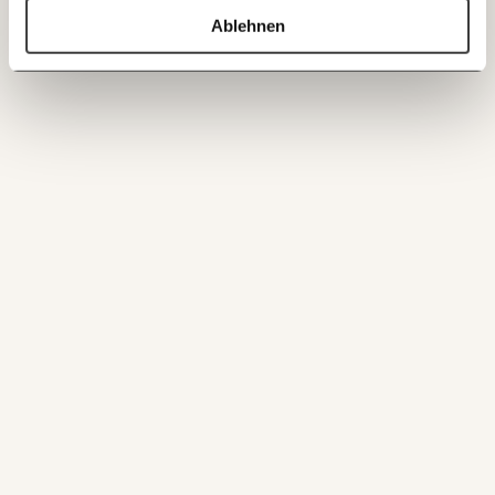
60€
100€
Ablehnen
ANMELDEN
150€
€
Ich möchte meine Spende verschenken.
Du erhältst eine E-Mail mit deiner
Geschenkurkunde im PDF-Format, welche Du
ausdrucken oder weiterleiten und verschenken
kannst.
WEITER
1/3