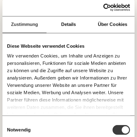
Immer auf dem
Paper der Woche
Deine Spende absetzen:
Fragen und Antworten.
Kürzungslandkarte
Laufenden bleiben
Projekte
mit unseren gratis
Erbschaftssteuer-Rechner
Zustimmung
Details
Über Cookies
E-Mail-Newslettern!
Koalitions-Kompass
Arbeitslosenrechner
Diese Webseite verwendet Cookies
JETZT
Über uns
Care-Rechner
Wir verwenden Cookies, um Inhalte und Anzeigen zu
EINFACH
personalisieren, Funktionen für soziale Medien anbieten
Team
Befristungs-Monitor
TEILEN.
zu können und die Zugriffe auf unsere Website zu
Jahresberichte
Pflegerechner
analysieren. Außerdem geben wir Informationen zu Ihrer
Verwendung unserer Website an unsere Partner für
Pressebereich
Parlagram
E-Mail
Whatsapp
soziale Medien, Werbung und Analysen weiter. Unsere
Newsletter des Momentum Instituts
Partner führen diese Informationen möglicherweise mit
Jobs & Fellowships
Jobsuche dauert für ein Drittel länger als 1
Ein Mal pro
Momentum Institut-Weekly:
weiteren Daten zusammen, die Sie ihnen bereitgestellt
Telegram
Messenger
Ich werde Fördermitglied* …
Jahr
Woche die neuesten Analysen,
haben oder die sie im Rahmen Ihrer Nutzung der Dienste
GEMERKTE
Berechnungen, das Paper der Woche und
gesammelt haben.
monatlich
jährlich
Einwilligungsauswahl
Medienauftritte vom Momentum Institut.
Etwas mehr als ein Drittel der Arbeitslosen ist länger als 1
Facebook
Mastodon
INHALTE
Notwendig
0
Inhalte
Jahr ohne Beschäftigung und somit langzeitarbeitslos.