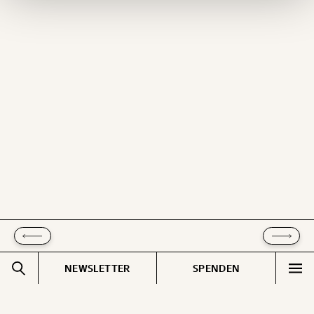
Ich möchte meine Spende verschenken.
Du erhältst eine E-Mail mit deiner
Geschenkurkunde im PDF-Format, welche Du
ausdrucken oder weiterleiten und verschenken
kannst.
WEITER
1/3
NEWSLETTER
SPENDEN