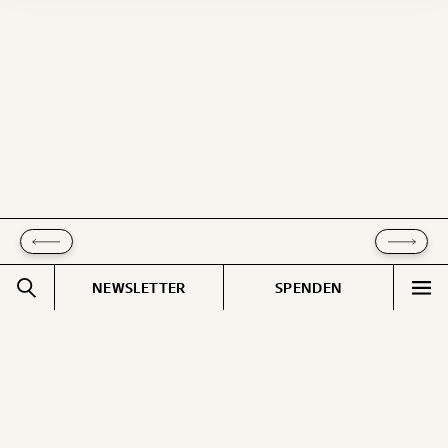
Geschenkurkunde im PDF-Format, welche Du
ausdrucken oder weiterleiten und verschenken
kannst.
WEITER
1/3
NEWSLETTER
SPENDEN