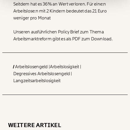
Seitdem hat es 36% an Wert verloren. Für eine:n
Ich möchte meine Spende verschenken.
Du erhältst eine E-Mail mit deiner
Arbeitslose:n mit 2 Kindern bedeutet das 21 Euro
Geschenkurkunde im PDF-Format, welche Du
weniger pro Monat
ausdrucken oder weiterleiten und verschenken
kannst.
Unseren ausführlichen Policy Brief zum Thema
Arbeitsmarktreform gibt es als PDF zum Download.
WEITER
1/3
Arbeitslosengeld
Arbeitslosigkeit
Degressives Arbeitslosengeld
Langzeitsarbeitslosigkeit
WEITERE ARTIKEL