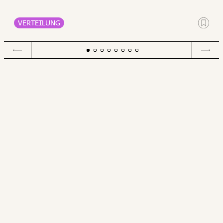
Ernährung, Energie und Gesundheit ausgeben müssen als
Männer.
VERTEILUNG