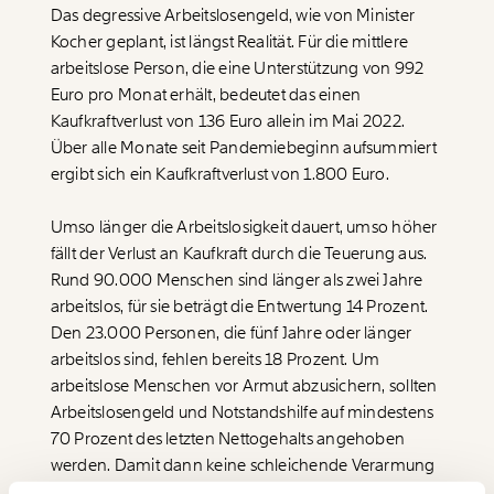
Das degressive Arbeitslosengeld, wie von Minister
Kocher geplant, ist längst Realität. Für die mittlere
arbeitslose Person, die eine Unterstützung von 992
Euro pro Monat erhält, bedeutet das einen
Kaufkraftverlust von 136 Euro allein im Mai 2022.
Über alle Monate seit Pandemiebeginn aufsummiert
ergibt sich ein Kaufkraftverlust von 1.800 Euro.
Veränderung
beginnt mit Dir!
Umso länger die Arbeitslosigkeit dauert, umso höher
fällt der Verlust an Kaufkraft durch die Teuerung aus.
Rund 90.000 Menschen sind länger als zwei Jahre
Werde
und wir können gemeinsam
Fördermitglied
unsere Wirtschaft so gestalten, dass sie für alle
arbeitslos, für sie beträgt die Entwertung 14 Prozent.
funktioniert. Unsere Recherchen sind für alle frei im
Den 23.000 Personen, die fünf Jahre oder länger
Netz. Unabhängig und werbefrei. Und das wird auch
arbeitslos sind, fehlen bereits 18 Prozent. Um
so bleiben. Kämpf’ mit uns für den Fortschritt und
arbeitslose Menschen vor Armut abzusichern, sollten
unterstütze uns mit Deinem Mitgliedsbeitrag.
Arbeitslosengeld und Notstandshilfe auf mindestens
Du überweist lieber direkt?
70 Prozent des letzten Nettogehalts angehoben
Hier unsere IBAN: AT34 4300 0498 0007 6017
werden. Damit dann keine schleichende Verarmung
Immer auf dem
stattfindet, sollte Arbeitslosengeld und Notstandshilfe