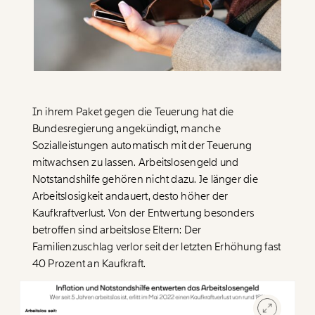
Paper der Woche
Kürzungslandkarte
Projekte
Erbschaftssteuer-Rechner
Koalitions-Kompass
Arbeitslosenrechner
In ihrem Paket gegen die Teuerung hat die
Über uns
Care-Rechner
Bundesregierung angekündigt, manche
Sozialleistungen automatisch mit der Teuerung
Team
Befristungs-Monitor
mitwachsen zu lassen. Arbeitslosengeld und
Jahresberichte
Pflegerechner
Notstandshilfe gehören nicht dazu. Je länger die
Arbeitslosigkeit andauert, desto höher der
Pressebereich
Parlagram
Kaufkraftverlust. Von der Entwertung besonders
betroffen sind arbeitslose Eltern: Der
Jobs & Fellowships
Familienzuschlag verlor seit der letzten Erhöhung fast
40 Prozent an Kaufkraft.