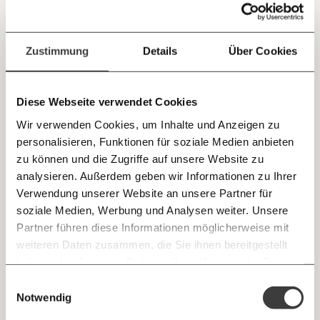
Deine Spende absetzen:
Fragen und Antworten.
Laufenden bleiben
ebenfalls jährlich um die Inflationsrate erhöht
werden, so wie das die Bundesregierung für andere
mit unseren gratis
Sozialleistungen ab 2023 ankündigt.
Zustimmung
Details
Über Cookies
E-Mail-Newslettern!
Diese Webseite verwendet Cookies
JETZT
Wir verwenden Cookies, um Inhalte und Anzeigen zu
EINFACH
personalisieren, Funktionen für soziale Medien anbieten
TEILEN.
zu können und die Zugriffe auf unsere Website zu
analysieren. Außerdem geben wir Informationen zu Ihrer
Verwendung unserer Website an unsere Partner für
E-Mail
Whatsapp
soziale Medien, Werbung und Analysen weiter. Unsere
Newsletter des Momentum Instituts
Partner führen diese Informationen möglicherweise mit
Ein Mal pro
Momentum Institut-Weekly:
weiteren Daten zusammen, die Sie ihnen bereitgestellt
Besonders dramatisch fällt der Wertverlust für
Telegram
Messenger
Ich werde Fördermitglied* …
Woche die neuesten Analysen,
haben oder die sie im Rahmen Ihrer Nutzung der Dienste
Arbeitslose mit Kindern aus. Sie haben zusätzlich zum
GEMERKTE
Berechnungen, das Paper der Woche und
gesammelt haben.
Arbeitslosengeld Anspruch auf einen
monatlich
jährlich
Einwilligungsauswahl
Medienauftritte vom Momentum Institut.
Facebook
Mastodon
INHALTE
Familienzuschlag von 0,97 Cent pro Kind und Tag.
Notwendig
0
Inhalte
Dieser Zuschlag wurde zuletzt vor 21 Jahren erhöht.