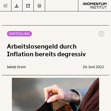
VERTEILUNG
Text
second
Arbeitslosengeld durch
Inflation bereits degressiv
Arbeit
Jakob Sturn
24. Juni 2022
Verteilung
Klima
Datensätze