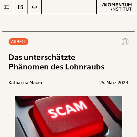
ARBEIT
Text
second
Das unterschätzte
Phänomen des Lohnraubs
Arbeit
Katharina Mader
25. März 2024
Verteilung
Klima
Datensätze