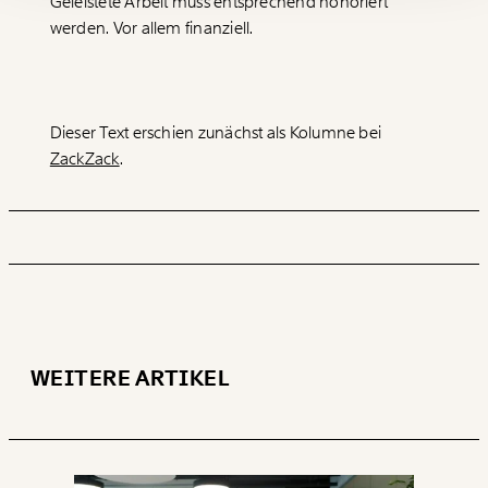
Geleistete Arbeit muss entsprechend honoriert
Geschenkurkunde im PDF-Format, welche Du
werden. Vor allem finanziell.
ausdrucken oder weiterleiten und verschenken
kannst.
Dieser Text erschien zunächst als Kolumne bei
WEITER
ZackZack
.
1/3
WEITERE ARTIKEL