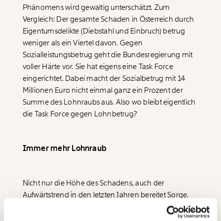
Phänomens wird gewaltig unterschätzt. Zum
Vergleich: Der gesamte Schaden in Österreich durch
Eigentumsdelikte (Diebstahl und Einbruch) betrug
weniger als ein Viertel davon. Gegen
Sozialleistungsbetrug geht die Bundesregierung mit
Veränderung
voller Härte vor. Sie hat eigens eine Task Force
eingerichtet. Dabei macht der Sozialbetrug mit 14
beginnt mit Dir!
Millionen Euro nicht einmal ganz ein Prozent der
Summe des Lohnraubs aus. Also wo bleibt eigentlich
Werde
und wir können gemeinsam
Fördermitglied
die Task Force gegen Lohnbetrug?
unsere Wirtschaft so gestalten, dass sie für alle
funktioniert. Unsere Recherchen sind für alle frei im
Netz. Unabhängig und werbefrei. Und das wird auch
so bleiben. Kämpf’ mit uns für den Fortschritt und
Immer mehr Lohnraub
unterstütze uns mit Deinem Mitgliedsbeitrag.
Du überweist lieber direkt?
Nicht nur die Höhe des Schadens, auch der
Hier unsere IBAN: AT34 4300 0498 0007 6017
Aufwärtstrend in den letzten Jahren bereitet Sorge.
Immer auf dem
Noch 2019 wurde der Lohnraub auf 885 Millionen
Deine Spende absetzen:
Fragen und Antworten.
Laufenden bleiben
Euro geschätzt. Durch Corona und Lockdowns im