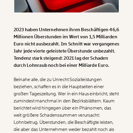
Paper der Woche
Kürzungslandkarte
Projekte
Erbschaftssteuer-Rechner
Koalitions-Kompass
2023 haben Unternehmen ihren Beschäftigen 46,6
Millionen Überstunden im Wert von 1,5 Milliarden
Arbeitslosenrechner
Euro nicht ausbezahlt. Im Schnitt war vergangenes
Jahr jede vierte geleistete Überstunde unbezahlt.
Über uns
Care-Rechner
Tendenz stark steigend: 2021 lag der Schaden
Team
Befristungs-Monitor
durch Lohnraub noch bei einer Milliarde Euro.
Jahresberichte
Pflegerechner
Beinahe alle, die zu Unrecht Sozialleistungen
beziehen, schaffen es in die Hauptseiten einer
Pressebereich
Parlagram
großen Tageszeitung. Wer in ein Haus einbricht, steht
Jobs & Fellowships
zumindest manchmal in den Bezirksblättern. Kaum
berichtet wird hingegen über ein Phänomen, das
weit größere Schadenssummen verursacht:
Lohnbetrug. Überstunden, die Beschäftigte leisten,
die aber das Unternehmen weder bezahlt noch als