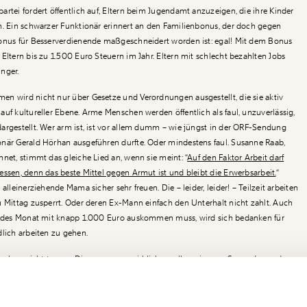
rtei fordert öffentlich auf, Eltern beim Jugendamt anzuzeigen, die ihre Kinder
n. Ein schwarzer Funktionär erinnert an den Familienbonus, der doch gegen
Bonus für Besserverdienende maßgeschneidert worden ist: egal! Mit dem Bonus
Eltern bis zu 1.500 Euro Steuern im Jahr. Eltern mit schlecht bezahlten Jobs
inger.
n wird nicht nur über Gesetze und Verordnungen ausgestellt, die sie aktiv
auf kultureller Ebene. Arme Menschen werden öffentlich als faul, unzuverlässig,
argestellt. Wer arm ist, ist vor allem dumm – wie jüngst in der ORF-Sendung
onär Gerald Hörhan ausgeführen durfte. Oder mindestens faul. Susanne Raab,
net, stimmt das gleiche Lied an, wenn sie meint: “
Auf den Faktor Arbeit darf
essen, denn das beste Mittel gegen Armut ist und bleibt die Erwerbsarbeit.
“
alleinerziehende Mama sicher sehr freuen. Die – leider, leider! – Teilzeit arbeiten
u Mittag zusperrt. Oder deren Ex-Mann einfach den Unterhalt nicht zahlt. Auch
 jedes Monat mit knapp 1.000 Euro auskommen muss, wird sich bedanken für
dlich arbeiten zu gehen.
ben nicht trauen. Die muss man wirklich an alles erinnern. Sogar daran, dass
 kümmern sollen. Familienministerin Raab hat vor dem Sommer bei der
Ich werde Fördermitglied* …
!
nderzahlung pro Kind an
%%armutsgefährdete%%
Familien deshalb zu
zgeld soll im Sinne der elterlichen Verantwortung auch zum Wohle der Kinder
Newsletter des Momentum I