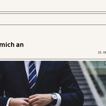
 mich an
 INHALTE
23. O