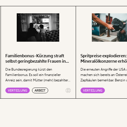
Familienbonus-Kürzung straft
Spritpreise explodieren:
selbst geringbezahlte Frauen in
Mineralölkonzerne erhö
Vollzeit
Aufschläge drastisch
Die Bundesregierung kürzt den
Die erneuten Angriffe der USA 
Familienbonus. Es soll ein finanzieller
machen sich bereits an Österre
Anreiz sein, damit Mütter (mehr) bezahlter
Zapfsäulen bemerkbar. Benzin 
Erwerbsarbeit nachgehen. Dabei straft die
sind deutlich teurer geworden.
VERTEILUNG
ARBEIT
VERTEILUNG
Kürzung des Familienbonus sogar jene
aktuelle Analyse zeigt: Nicht nu
Frauen, die bereits Vollzeit beschäftigt sind.
Rohölpreis steigt. Vor allem di
Das löst keine Probleme, kommentiert
der Mineralölkonzerne treiben d
Momentum-Ökonom Nicolas Prinz.
nach oben. Kurzfristig helfen
Margenbegrenzungen, langfrist
es Maßnahmen, um den Verbra
Fossilen zu reduzieren.