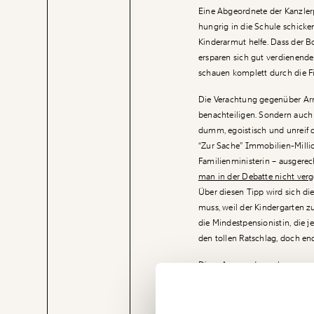
Eine Abgeordnete der Kanzlerpa
hungrig in die Schule schicke
Kinderarmut helfe. Dass der 
ersparen sich gut verdienende 
schauen komplett durch die F
Die Verachtung gegenüber Arme
benachteiligen. Sondern auch 
dumm, egoistisch und unreif d
“Zur Sache” Immobilien-Milli
Familienministerin – ausgerech
man in der Debatte nicht verg
Über diesen Tipp wird sich die 
muss, weil der Kindergarten z
die Mindestpensionistin, die
den tollen Ratschlag, doch en
Diese Armen, denen kann man e
Veränderung
sie sich bitte um ihre Kinder
beginnt mit Dir
Präsentation der 60-Euro-So
Protokoll gegeben: “
Das Zusat