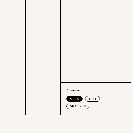
Gedankenexperiment stellt daher die
absolute Untergrenze der benötigen
Spardauer dar.
Anzeige
ALLES
TEXT
GRAFIKEN