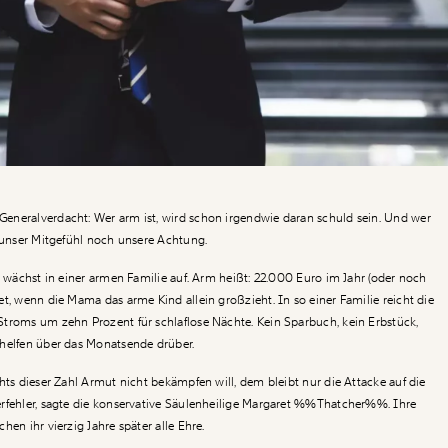
eneralverdacht: Wer arm ist, wird schon irgendwie daran schuld sein. Und wer
r unser Mitgefühl noch unsere Achtung.
h wächst in einer armen Familie auf. Arm heißt: 22.000 Euro im Jahr (oder noch
t, wenn die Mama das arme Kind allein großzieht. In so einer Familie reicht die
troms um zehn Prozent für schlaflose Nächte. Kein Sparbuch, kein Erbstück,
 helfen über das Monatsende drüber.
hts dieser Zahl Armut nicht bekämpfen will, dem bleibt nur die Attacke auf die
fehler, sagte die konservative Säulenheilige
Margaret %%Thatcher%%
. Ihre
hen ihr vierzig Jahre später alle Ehre.