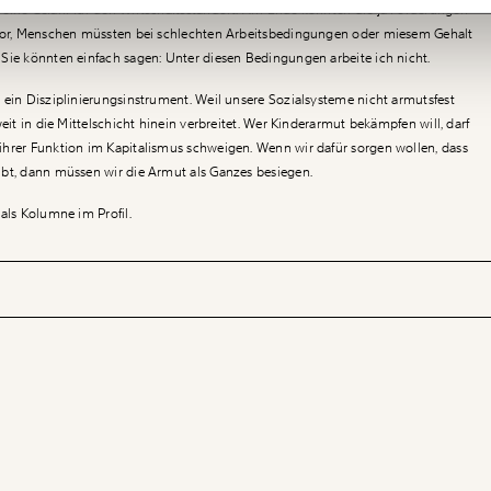
eine Gefahr für den Wirtschaftsstandort. Am Ende könnten die ja Forderungen
 vor, Menschen müssten bei schlechten Arbeitsbedingungen oder miesem Gehalt
 Sie könnten einfach sagen: Unter diesen Bedingungen arbeite ich nicht.
 ein Disziplinierungsinstrument. Weil unsere Sozialsysteme nicht armutsfest
weit in die Mittelschicht hinein verbreitet. Wer Kinderarmut bekämpfen will, darf
hrer Funktion im Kapitalismus schweigen. Wenn wir dafür sorgen wollen, dass
ibt, dann müssen wir die Armut als Ganzes besiegen.
als Kolumne im Profil.