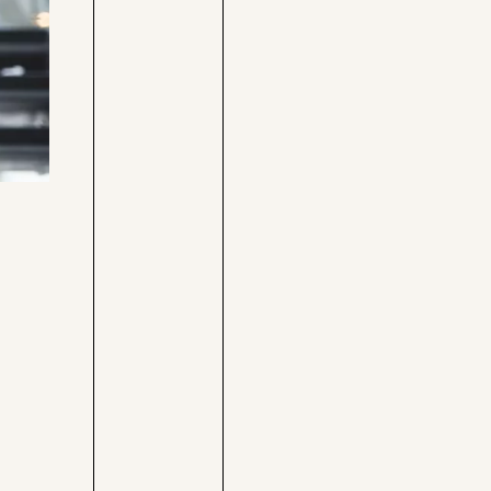
Care-
Pressebereich
Rechner
Jobs &
Befristungs-
Fellowships
Monitor
Pflegerechner
Parlagram