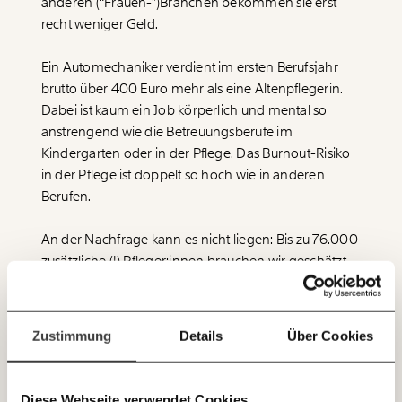
anderen (“Frauen-”)Branchen bekommen sie erst
Veränderung
recht weniger Geld.
beginnt mit Dir!
Ein Automechaniker verdient im ersten Berufsjahr
brutto über 400 Euro mehr als eine Altenpflegerin.
Werde
und wir können gemeinsam
Fördermitglied
Dabei ist kaum ein Job körperlich und mental so
unsere Wirtschaft so gestalten, dass sie für alle
anstrengend wie die Betreuungsberufe im
funktioniert. Unsere Recherchen sind für alle frei im
Netz. Unabhängig und werbefrei. Und das wird auch
Kindergarten oder in der Pflege. Das Burnout-Risiko
so bleiben. Kämpf’ mit uns für den Fortschritt und
in der Pflege ist doppelt so hoch wie in anderen
unterstütze uns mit Deinem Mitgliedsbeitrag.
Berufen.
Du überweist lieber direkt?
An der Nachfrage kann es nicht liegen: Bis zu 76.000
Hier unsere IBAN: AT34 4300 0498 0007 6017
zusätzliche (!) Pfleger:innen brauchen wir geschätzt
Immer auf dem
Deine Spende absetzen:
Fragen und Antworten.
bis 2030. Der Markt richtet es also nicht: Was Frauen
Laufenden bleiben
leisten, ist immer und überall deutlich weniger wert.
mit unseren gratis
Nachfrage hin, “Frauenberufe” her.
Zustimmung
Details
Über Cookies
E-Mail-Newslettern!
Wir bezahlen gleichwertige Leistung eben
unterschiedlich, je nachdem ob die Leistung von
Diese Webseite verwendet Cookies