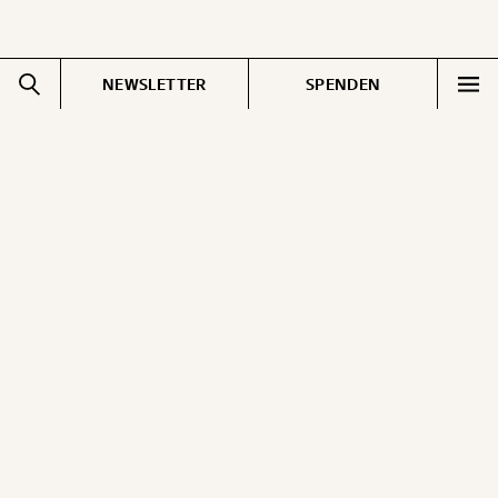
NEWSLETTER
SPENDEN
Impressum
Pressebereich
Datenschutz
Jobs & Fellowships
Cookie Einstellungen
Gemerkte Inhalte