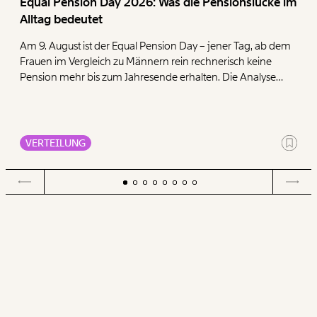
Equal Pension Day 2026: Was die Pensionslücke im
Alltag bedeutet
Am 9. August ist der Equal Pension Day – jener Tag, ab dem
Frauen im Vergleich zu Männern rein rechnerisch keine
Pension mehr bis zum Jahresende erhalten. Die Analyse
zeigt, dass Frauen mit ihren geringen Pensionen deutlich
mehr für die Deckung der Grundbedürfnisse Wohnen,
Ernährung, Energie und Gesundheit ausgeben müssen als
Männer.
VERTEILUNG