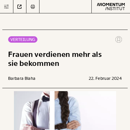
VERTEILUNG
Text
second
Frauen verdienen mehr als
sie bekommen
Arbeit
Barbara Blaha
22. Februar 2024
Verteilung
Klima
Datensätze