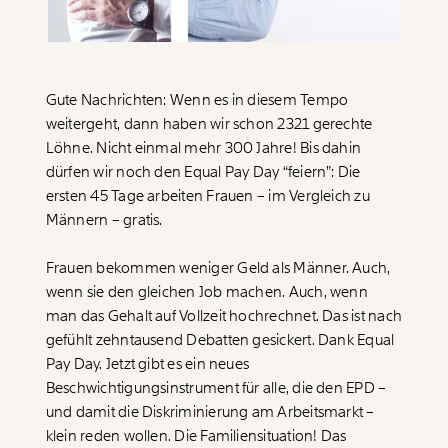
Paper der Woche
Kürzungslandkarte
Projekte
Erbschaftssteuer-Rechner
Koalitions-Kompass
Gute Nachrichten: Wenn es in diesem Tempo
weitergeht, dann haben wir schon 2321 gerechte
Arbeitslosenrechner
Löhne. Nicht einmal mehr 300 Jahre! Bis dahin
dürfen wir noch den Equal Pay Day “feiern”: Die
Über uns
Care-Rechner
ersten 45 Tage arbeiten Frauen – im Vergleich zu
Team
Befristungs-Monitor
Männern – gratis.
Jahresberichte
Pflegerechner
Frauen bekommen weniger Geld als Männer. Auch,
wenn sie den gleichen Job machen. Auch, wenn
Pressebereich
Parlagram
man das Gehalt auf Vollzeit hochrechnet. Das ist nach
Jobs & Fellowships
gefühlt zehntausend Debatten gesickert. Dank Equal
Pay Day. Jetzt gibt es ein neues
Beschwichtigungsinstrument für alle, die den EPD –
und damit die Diskriminierung am Arbeitsmarkt –
klein reden wollen. Die Familiensituation! Das