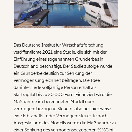
Paper der Woche
Kürzungslandkarte
Projekte
Erbschaftssteuer-Rechner
Koalitions-Kompass
Arbeitslosenrechner
Das Deutsche Institut für Wirtschaftsforschung
Über uns
Care-Rechner
veröffentlichte 2021 eine Studie, die sich mit der
Einführung eines sogenannten Grunderbes in
Team
Befristungs-Monitor
Deutschland beschäftigt. Der Studie zufolge würde
ein Grunderbe deutlich zur Senkung der
Jahresberichte
Pflegerechner
Vermögensungleichheit beitragen. Die Idee
Pressebereich
Parlagram
dahinter: Jede volljährige Person erhält als
Startkapital bis zu 20.000 Euro. Finanziert wird die
Jobs & Fellowships
Maßnahme im berechneten Modell über
vermögensbezogene Steuern, also beispielsweise
eine Erbschafts- oder Vermögenssteuer. Je nach
Ausgestaltung des Modells würde die Maßnahme zu
einer Senkung des vermögensbezogenen %%Gini-