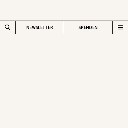
NEWSLETTER
SPENDEN
Impressum
Pressebereich
Datenschutz
Jobs & Fellowships