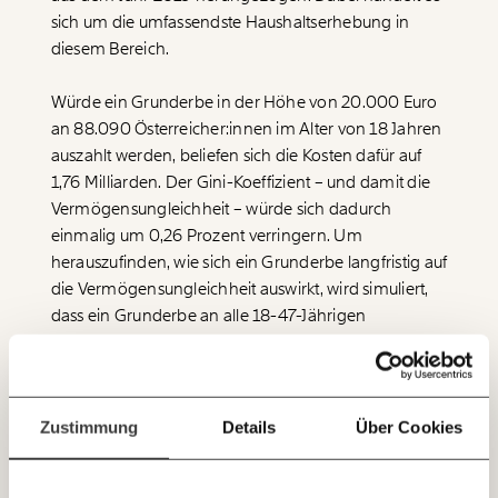
sich um die umfassendste Haushaltserhebung in
Veränderung
diesem Bereich.
beginnt mit Dir!
Würde ein Grunderbe in der Höhe von 20.000 Euro
an 88.090 Österreicher:innen im Alter von 18 Jahren
Werde
und wir können gemeinsam
Fördermitglied
unsere Wirtschaft so gestalten, dass sie für alle
auszahlt werden, beliefen sich die Kosten dafür auf
funktioniert. Unsere Recherchen sind für alle frei im
1,76 Milliarden. Der
Gini-Koeffizient
– und damit die
Netz. Unabhängig und werbefrei. Und das wird auch
Vermögensungleichheit – würde sich dadurch
so bleiben. Kämpf’ mit uns für den Fortschritt und
einmalig um 0,26 Prozent verringern. Um
unterstütze uns mit Deinem Mitgliedsbeitrag.
herauszufinden, wie sich ein Grunderbe langfristig auf
Du überweist lieber direkt?
die Vermögensungleichheit auswirkt, wird simuliert,
Hier unsere IBAN: AT34 4300 0498 0007 6017
dass ein Grunderbe an alle 18-47-Jährigen
Immer auf dem
ausbezahlt wird. Das entspricht in etwa einem
Deine Spende absetzen:
Fragen und Antworten.
Laufenden bleiben
Grunderbe, das 30 Jahre lang an alle 18-Jährigen
ausbezahlt wird. Kosten würde das rund 61 Milliarden
mit unseren gratis
Euro. Für die Vermögensungleichheit würde das eine
Zustimmung
Details
Über Cookies
E-Mail-Newslettern!
weit deutlichere Senkung um 6,21 Prozent bedeuten.
Nicht berücksichtigt wurde bei der Berechnung für