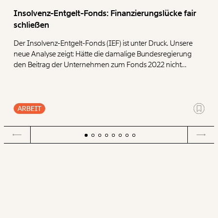
Insolvenz-Entgelt-Fonds: Finanzierungslücke fair
schließen
Der Insolvenz-Entgelt-Fonds (IEF) ist unter Druck. Unsere
neue Analyse zeigt: Hätte die damalige Bundesregierung
den Beitrag der Unternehmen zum Fonds 2022 nicht
halbiert, wären heute deutlich mehr Reserven
vorhanden. Um den Fonds langfristig abzusichern,
präsentieren wir vier Ansatzpunkte.
ARBEIT