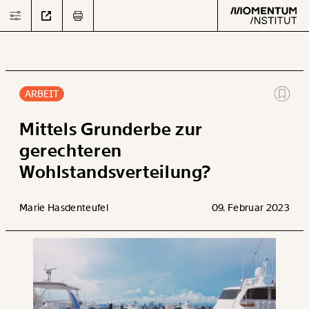
ARBEIT
Text
second
Mittels Grunderbe zur
gerechteren
Wohlstandsverteilung?
Arbeit
Verteilung
Marie Hasdenteufel
09. Februar 2023
Klima
Datensätze