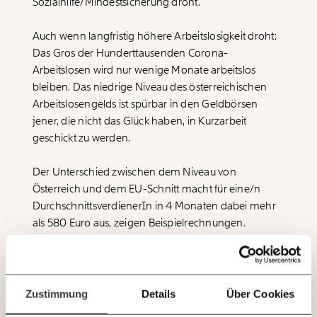
Sozialhilfe/Mindestsicherung droht.
Auch wenn langfristig höhere Arbeitslosigkeit droht:
Veränderung
Das Gros der Hunderttausenden Corona-
beginnt mit Dir!
Arbeitslosen wird nur wenige Monate arbeitslos
bleiben. Das niedrige Niveau des österreichischen
Arbeitslosengelds ist spürbar in den Geldbörsen
Werde
und wir können gemeinsam
Fördermitglied
unsere Wirtschaft so gestalten, dass sie für alle
jener, die nicht das Glück haben, in Kurzarbeit
funktioniert. Unsere Recherchen sind für alle frei im
geschickt zu werden.
Netz. Unabhängig und werbefrei. Und das wird auch
so bleiben. Kämpf’ mit uns für den Fortschritt und
Der Unterschied zwischen dem Niveau von
unterstütze uns mit Deinem Mitgliedsbeitrag.
Österreich und dem EU-Schnitt macht für eine/n
Du überweist lieber direkt?
DurchschnittsverdienerIn in 4 Monaten dabei mehr
Hier unsere IBAN: AT34 4300 0498 0007 6017
als 580 Euro aus, zeigen Beispielrechnungen.
Immer auf dem
Orientiert man sich beispielsweise am Niveau von
Deine Spende absetzen:
Fragen und Antworten.
Laufenden bleiben
Belgien, wären das 1.600 Euro mehr. Das hätte auch
positive Effekte auf den privaten Konsum.
mit unseren gratis
Zustimmung
Details
Über Cookies
E-Mail-Newslettern!
Das Momentum Institut empfiehlt daher weiterhin