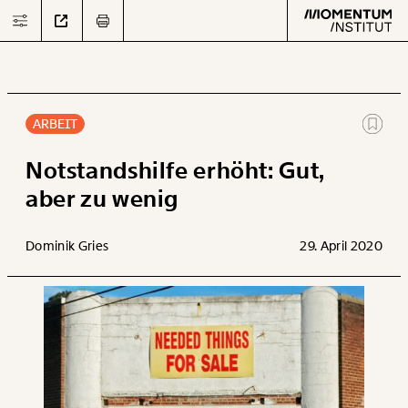
ARBEIT
Text
second
Notstandshilfe erhöht: Gut,
aber zu wenig
Arbeit
Dominik Gries
29. April 2020
Verteilung
Klima
Datensätze