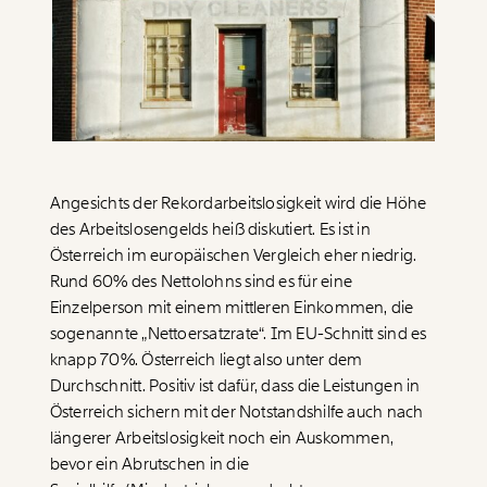
Paper der Woche
Kürzungslandkarte
Projekte
Erbschaftssteuer-Rechner
Koalitions-Kompass
Arbeitslosenrechner
Über uns
Care-Rechner
Angesichts der Rekordarbeitslosigkeit wird die Höhe
des Arbeitslosengelds heiß diskutiert. Es ist in
Team
Befristungs-Monitor
Österreich im europäischen Vergleich eher niedrig.
Jahresberichte
Pflegerechner
Rund 60% des Nettolohns sind es für eine
Einzelperson mit einem mittleren Einkommen, die
Pressebereich
Parlagram
sogenannte „Nettoersatzrate“. Im EU-Schnitt sind es
Jobs & Fellowships
knapp 70%. Österreich liegt also unter dem
Durchschnitt. Positiv ist dafür, dass die Leistungen in
Österreich sichern mit der Notstandshilfe auch nach
längerer Arbeitslosigkeit noch ein Auskommen,
bevor ein Abrutschen in die