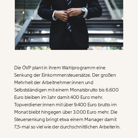
Paper der Woche
Kürzungslandkarte
Projekte
Erbschaftssteuer-Rechner
Koalitions-Kompass
Arbeitslosenrechner
Über uns
Care-Rechner
Team
Befristungs-Monitor
Die ÖVP plant in ihrem Wahlprogramm eine
Senkung der Einkommensteuersätze. Der großen
Jahresberichte
Pflegerechner
Mehrheit der
Arbeitnehmer:innen
und
Selbstständigen mit einem Monatsbrutto bis 6.600
Pressebereich
Parlagram
Euro bleiben im Jahr damit 400 Euro mehr.
Jobs & Fellowships
Topverdiener:innen
mit über 9.400 Euro brutto im
Monat bleibt hingegen über 3.000 Euro mehr. Die
Steuersenkung bringt etwa einem Manager damit
7,5-mal so viel wie der durchschnittlichen Arbeiterin.