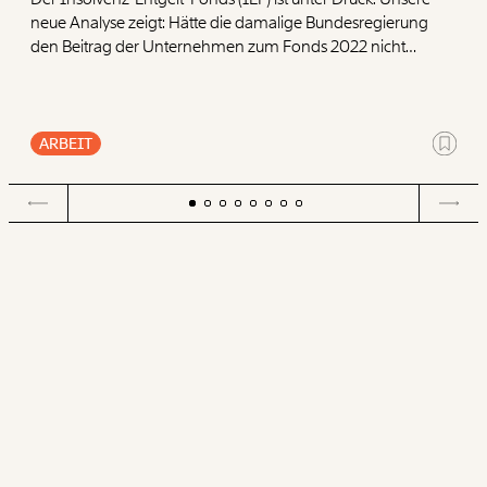
neue Analyse zeigt: Hätte die damalige Bundesregierung
den Beitrag der Unternehmen zum Fonds 2022 nicht
halbiert, wären heute deutlich mehr Reserven
vorhanden. Um den Fonds langfristig abzusichern,
präsentieren wir vier Ansatzpunkte.
ARBEIT