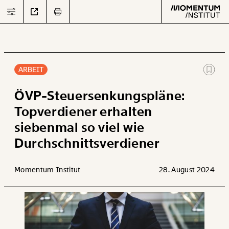
ARBEIT
Text
second
ÖVP-Steuersenkungspläne:
Topverdiener erhalten
siebenmal so viel wie
Arbeit
Durchschnittsverdiener
Verteilung
Momentum Institut
28. August 2024
Klima
Datensätze