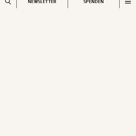
NEWSLETTER
SPENDEN
Impressum
Pressebereich
Datenschutz
Jobs & Fellowships
Cookie Einstellungen
Gemerkte Inhalte
Kontakt
EN