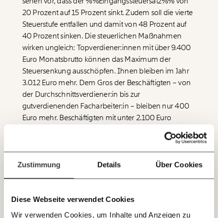
sehen vor, dass der %%Eingangssteuersatz%% von
beginnt mit Dir!
20 Prozent auf 15 Prozent sinkt. Zudem soll die vierte
Steuerstufe entfallen und damit von 48 Prozent auf
Werde
und wir können gemeinsam
40 Prozent sinken. Die steuerlichen Maßnahmen
Fördermitglied
unsere Wirtschaft so gestalten, dass sie für alle
wirken ungleich: Topverdiener:innen mit über 9.400
funktioniert. Unsere Recherchen sind für alle frei im
Euro Monatsbrutto können das Maximum der
Netz. Unabhängig und werbefrei. Und das wird auch
Steuersenkung ausschöpfen. Ihnen bleiben im Jahr
so bleiben. Kämpf’ mit uns für den Fortschritt und
3.012 Euro mehr. Dem Gros der Beschäftigten – von
unterstütze uns mit Deinem Mitgliedsbeitrag.
der Durchschnittsverdiener:in bis zur
Du überweist lieber direkt?
gutverdienenden Facharbeiter:in – bleiben nur 400
Hier unsere IBAN: AT34 4300 0498 0007 6017
Euro mehr. Beschäftigten mit unter 2.100 Euro
Immer auf dem
Monatsbrutto bleibt weniger als 400 Euro im Jahr
Deine Spende absetzen:
Fragen und Antworten.
Laufenden bleiben
zusätzlich. Teilzeitbeschäftigte mit unter oder knapp
mit unseren gratis
über 1000 Euro erhalten gar keine Steuersenkung.
Für die Gesellschaft ist jede Reinigungskraft im
Zustimmung
Details
Über Cookies
E-Mail-Newslettern!
Krankenhaus wichtiger als etwa ein Steuerberater. In
den Steuerplänen des Bundeskanzlers ist es
umgekehrt.
Diese Webseite verwendet Cookies
JETZT
Wir verwenden Cookies, um Inhalte und Anzeigen zu