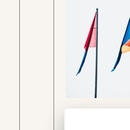
Mit „Next Generation EU“ hat
Veränderung
die europäische Wirtschaft n
beginnt mit Dir
Union rechnen die Mitgliedst