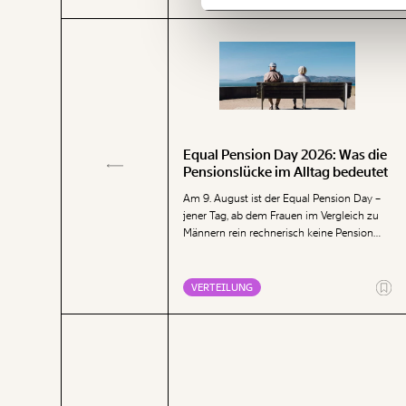
Equal Pension Day 2026: Was die
laub wieder teurer –
Pensionslücke im Alltag bedeutet
t für viele unleistbar
Am 9. August ist der Equal Pension Day –
nen in Ostösterreich die
jener Tag, ab dem Frauen im Vergleich zu
 Für viele Familien und
Männern rein rechnerisch keine Pension
artet damit die Urlaubszeit.
mehr bis zum Jahresende erhalten. Die
 neue Analyse zeigt: Viele
Analyse zeigt, dass Frauen mit ihren
usgaben im Sommerurlaub sind
geringen Pensionen deutlich mehr für die
NG
VERTEILUNG
rer geworden. Gleichzeitig
Deckung der Grundbedürfnisse Wohnen,
 viele Menschen in Österreich
Ernährung, Energie und Gesundheit
iell nicht leisten.
ausgeben müssen als Männer.