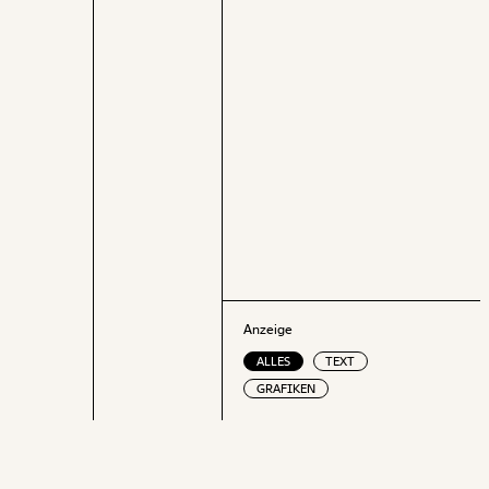
Gedankenexperi
absolute Unter
Spardauer dar.
Anzeige
ALLES
TEXT
GRAFIKEN