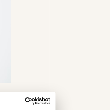
Care-
Pressebereich
Rechner
Jobs &
Befristungs-
Fellowships
Monitor
Pflegerechner
Parlagram
nstituts
ich