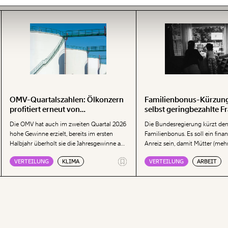
OMV-Quartalszahlen: Ölkonzern
Familienbonus-Kürzung 
profitiert erneut von
selbst geringbezahlte F
geopolitischen Krisen
Vollzeit
Die OMV hat auch im zweiten Quartal 2026
Die Bundesregierung kürzt de
hohe Gewinne erzielt, bereits im ersten
Familienbonus. Es soll ein finan
Halbjahr überholt sie die Jahresgewinne aus
Anreiz sein, damit Mütter (mehr
den Vorjahren. Geopolitische Krisen sorgen
Erwerbsarbeit nachgehen. Dabei
VERTEILUNG
KLIMA
VERTEILUNG
ARBEIT
weiterhin für hohe Gewinne im Öl- und
Kürzung des Familienbonus sog
Gasgeschäft, wie das Momentum Institut in
Frauen, die bereits Vollzeit besc
einer Aussendung zeigt. Besonders auffällig
Das löst keine Probleme, komm
sind erneut die Raffinerie-Margen. Weiters
Momentum-Ökonom Nicolas Pr
zeigt die Denkfabrik, wie seit Ausbruch der
Kampfhandlungen im Iran die Preise für
Kraftstoffe, wie Benzin oder Diesel,