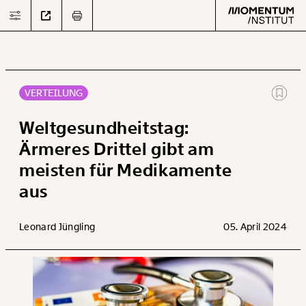
VERTEILUNG
Text
second
Weltgesundheitstag:
Ärmeres Drittel gibt am
meisten für Medikamente
Arbeit
aus
Verteilung
Leonard Jüngling
05. April 2024
Klima
Datensätze