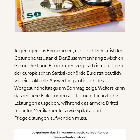
Paper der Woche
Kürzungslandkarte
Projekte
Erbschaftssteuer-Rechner
Koalitions-Kompass
Arbeitslosenrechner
Je geringer das Einkommen, desto schlechter ist der
Über uns
Care-Rechner
Gesundheitszustand. Der Zusammenhang zwischen
Gesundheit und Einkommen zeigt sich in den Daten
Team
Befristungs-Monitor
der europäischen Statistikbehörde Eurostat deutlich,
Jahresberichte
Pflegerechner
wie eine aktuelle Auswertung anlässlich des
Weltgesundheitstags am Sonntag zeigt. Weiters kann
Pressebereich
Parlagram
das reichere Einkommensdrittel mehr für ärztliche
Leistungen ausgeben, während das ärmere Drittel
Jobs & Fellowships
mehr für Medikamente sowie Spitals- und
Pflegeleistungen aufwenden muss.