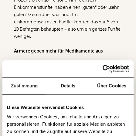
Prozent. 8 von 10 Personen im reichsten
Werde
und wir können gemeinsam
Fördermitglied
Einkommensfünftel haben einen „guten“ oder „sehr
unsere Wirtschaft so gestalten, dass sie für alle
guten“ Gesundheitszustand. Im
funktioniert. Unsere Recherchen sind für alle frei im
einkommensärmsten Fünftel können das nur 6 von
Netz. Unabhängig und werbefrei. Und das wird auch
10 Befragten behaupten – also um ein ganzes Fünftel
so bleiben. Kämpf’ mit uns für den Fortschritt und
unterstütze uns mit Deinem Mitgliedsbeitrag.
weniger.
Du überweist lieber direkt?
Ärmere geben mehr für Medikamente aus
Hier unsere IBAN: AT34 4300 0498 0007 6017
Immer auf dem
Die Analyse der anteiligen Gesundheitsausgaben
Deine Spende absetzen:
Fragen und Antworten.
Laufenden bleiben
nach Einkommensdrittel zeigt außerdem: Das
mit unseren gratis
ärmere Einkommensdrittel muss mit 65,2 Prozent am
Zustimmung
Details
Über Cookies
E-Mail-Newslettern!
meisten für Medikamente und medizinische
Produkte von ihren gesamten Gesundheitsausgaben
aufwenden. Knapp ein Viertel (26,2 Prozent) geben
Diese Webseite verwendet Cookies
JETZT
sie für ärztliche Leistungen aus und 8,6 Prozent für
Spitals- und Pflegeleistungen oder Kuraufenthalte.
Wir verwenden Cookies, um Inhalte und Anzeigen zu
EINFACH
personalisieren, Funktionen für soziale Medien anbieten
TEILEN.
zu können und die Zugriffe auf unsere Website zu