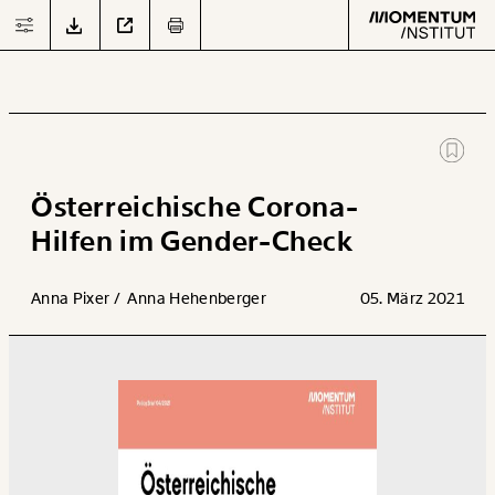
JETZT
DOWNLOADEN
Text
second
Österreichische Corona-
Hilfen im Gender-Check
Arbeit
Anna Pixer /
Anna Hehenberger
05. März 2021
Verteilung
Klima
Datensätze