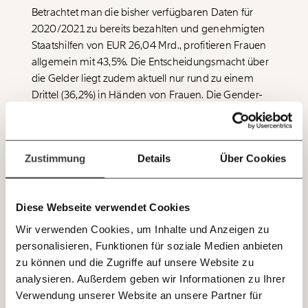
funktioniert. Unsere Recherchen sind für alle frei im
Betrachtet man die bisher verfügbaren Daten für
Netz. Unabhängig und werbefrei. Und das wird auch
2020/2021 zu bereits bezahlten und genehmigten
so bleiben. Kämpf’ mit uns für den Fortschritt und
unterstütze uns mit Deinem Mitgliedsbeitrag.
Staatshilfen von EUR 26,04 Mrd., profitieren Frauen
allgemein mit 43,5%. Die Entscheidungsmacht über
Du überweist lieber direkt?
die Gelder liegt zudem aktuell nur rund zu einem
Hier unsere IBAN: AT34 4300 0498 0007 6017
Drittel (36,2%) in Händen von Frauen. Die Gender-
Immer auf dem
Budgeting Analyse zeigt, dass die Corona-Hilfen in
Deine Spende absetzen:
Fragen und Antworten.
Laufenden bleiben
Österreich zwischen Männern und Frauen nicht
mit unseren gratis
gleich aufgeteilt werden. Wie es zu dieser Diskrepanz
Zustimmung
Details
Über Cookies
zwischen den Geschlechtern kommt, ist ausführlich
E-Mail-Newslettern!
im Policy Brief, der unten zum Download
bereitgestellt ist, erklärt.
Diese Webseite verwendet Cookies
JETZT
Wir verwenden Cookies, um Inhalte und Anzeigen zu
EINFACH
personalisieren, Funktionen für soziale Medien anbieten
TEILEN.
zu können und die Zugriffe auf unsere Website zu
analysieren. Außerdem geben wir Informationen zu Ihrer
Verwendung unserer Website an unsere Partner für