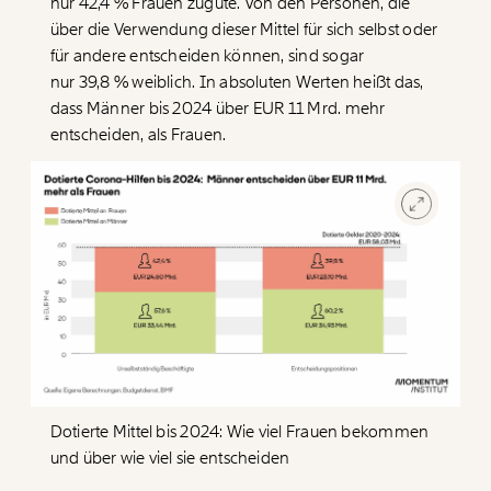
nur 42,4 % Frauen zugute. Von den Personen, die
über die Verwendung dieser Mittel für sich selbst oder
für andere entscheiden können, sind sogar
nur 39,8 % weiblich. In absoluten Werten heißt das,
dass Männer bis 2024 über EUR 11 Mrd. mehr
entscheiden, als Frauen.
Veränderung
beginnt mit Dir!
Dotierte Mittel bis 2024: Wie viel Frauen bekommen
Werde
und wir können gemeinsam
Fördermitglied
und über wie viel sie entscheiden
unsere Wirtschaft so gestalten, dass sie für alle