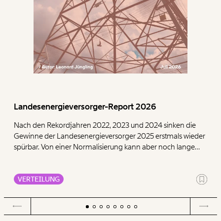
Landesenergieversorger-Report 2026
Nach den Rekordjahren 2022, 2023 und 2024 sinken die
Gewinne der Landesenergieversorger 2025 erstmals wieder
spürbar. Von einer Normalisierung kann aber noch lange
keine Rede sein. Unsere Auswertung zeigt: Die neun
Landesenergieversorger schreiben 2025 zusammen rund
2,0 Milliarden Euro Gewinn. Im Durchschnitt der vier Jahre
VERTEILUNG
vor der Energiekrise, also von 2018 bis 2021, lagen ihre
Gewinne bei rund 1,0 Milliarden Euro. Damit bleiben für
2025 insgesamt 987 Millionen Euro Übergewinn übrig. Seit