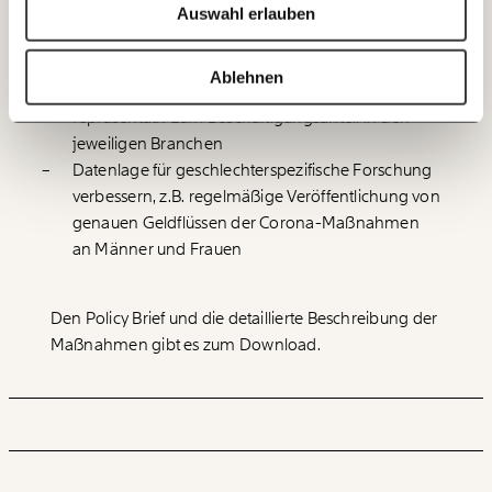
hohem Frauenanteil
Auswahl erlauben
20€
40€
Ich bin einverstanden, einen regelmäßigen Newsletter zu erhalten.
Mehr Frauen auf Führungs- bzw.
Mehr Informationen:
Datenschutz.
Entscheidungsebenen, z.B.: verpflichtende Quoten
60€
100€
Ablehnen
für Frauen in Führungspositionen, zumindest
ANMELDEN
repräsentativ zum Beschäftigungsanteil in den
150€
€
jeweiligen Branchen
Datenlage für geschlechterspezifische Forschung
Ich möchte meine Spende verschenken.
verbessern, z.B. regelmäßige Veröffentlichung von
Du erhältst eine E-Mail mit deiner
genauen Geldflüssen der Corona-Maßnahmen
Geschenkurkunde im PDF-Format, welche Du
an Männer und Frauen
ausdrucken oder weiterleiten und verschenken
kannst.
Den Policy Brief und die detaillierte Beschreibung der
Maßnahmen gibt es zum Download.
WEITER
1/3