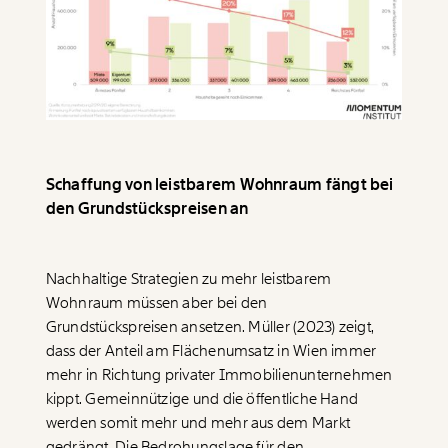
Schaffung von leistbarem Wohnraum fängt bei
den Grundstückspreisen an
Veränderung
beginnt mit Dir!
Nachhaltige Strategien zu mehr leistbarem
Wohnraum müssen aber bei den
Grundstückspreisen ansetzen. Müller (2023) zeigt,
Werde
und wir können gemeinsam
Fördermitglied
dass der Anteil am Flächenumsatz in Wien immer
unsere Wirtschaft so gestalten, dass sie für alle
mehr in Richtung privater Immobilienunternehmen
funktioniert. Unsere Recherchen sind für alle frei im
Netz. Unabhängig und werbefrei. Und das wird auch
kippt. Gemeinnützige und die öffentliche Hand
so bleiben. Kämpf’ mit uns für den Fortschritt und
werden somit mehr und mehr aus dem Markt
unterstütze uns mit Deinem Mitgliedsbeitrag.
gedrängt. Die Bedrohungslage für den