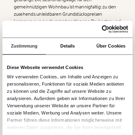
gemeinnützigen Wohnbau ist mannigfaltig: zu den
Du überweist lieber direkt?
zusehends unleistbaren Grundstückspreisen
Hier unsere IBAN: AT34 4300 0498 0007 6017
Immer auf dem
kommen nun noch rasant gestiegene Baukosten und
Deine Spende absetzen:
Fragen und Antworten.
die Zinserhöhungen der Europäischen Zentralbank.
Laufenden bleiben
Dabei gilt der gemeinnützige Wohnbau als
mit unseren gratis
wesentlicher Faktor, warum Wohnen in Österreich
Zustimmung
Details
Über Cookies
E-Mail-Newslettern!
immer noch leistbarer ist als in vielen anderen
europäischen Ländern. Klien et al. (2023) zeigen, dass
ein hoher Anteil an gemeinnützigen Wohnungen
Diese Webseite verwendet Cookies
JETZT
selbst die Mieten im privaten Bereich dämpft. Um der
Wir verwenden Cookies, um Inhalte und Anzeigen zu
EINFACH
Verdrängung von gemeinnützigen und öffentlichen
personalisieren, Funktionen für soziale Medien anbieten
Bauträgern entgegenzuwirken, muss daher die
TEILEN.
zu können und die Zugriffe auf unsere Website zu
Spekulation mit Grund und Boden erschwert
analysieren. Außerdem geben wir Informationen zu Ihrer
werden.
Verwendung unserer Website an unsere Partner für
E-Mail
Whatsapp
soziale Medien, Werbung und Analysen weiter. Unsere
Newsletter des Momentum Instituts
Partner führen diese Informationen möglicherweise mit
Ein Mal pro
Momentum Institut-Weekly:
weiteren Daten zusammen, die Sie ihnen bereitgestellt
Telegram
Messenger
Ich werde Fördermitglied* …
Woche die neuesten Analysen,
haben oder die sie im Rahmen Ihrer Nutzung der Dienste