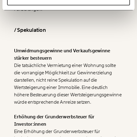
Momentum Institut stellt daher folgende
ANMELDEN
Forderungen:
150€
€
/ Spekulation
Ich möchte meine Spende verschenken.
Du erhältst eine E-Mail mit deiner
Geschenkurkunde im PDF-Format, welche Du
ausdrucken oder weiterleiten und verschenken
Umwidmungsgewinne und Verkaufsgewinne
kannst.
stärker besteuern
Die tatsächliche Vermietung einer Wohnung sollte
die vorrangige Möglichkeit zur Gewinnerzielung
WEITER
darstellen, nicht reine Spekulation auf die
1/3
Wertsteigerung einer Immobilie. Eine deutlich
höhere Besteuerung dieser Wertsteigerungsgewinne
würde entsprechende Anreize setzen.
Erhöhung der Grunderwerbsteuer für
Investor:innen
Eine Erhöhung der Grunderwerbsteuer für