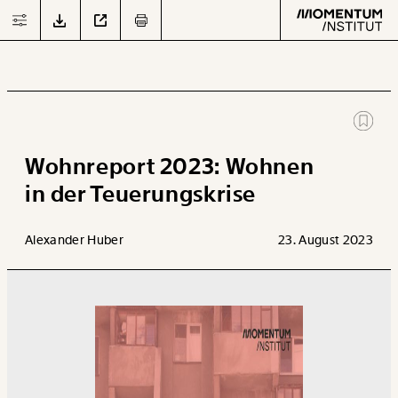
JETZT
DOWNLOADEN
Text
second
Wohnreport 2023: Wohnen
in der Teuerungskrise
Arbeit
Alexander Huber
23. August 2023
Verteilung
Klima
Datensätze