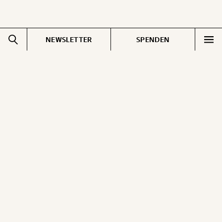
NEWSLETTER
SPENDEN
Impressum
Pressebereich
Datenschutz
Jobs & Fellowships