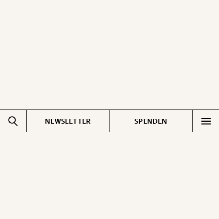
ausdrucken oder weiterleiten und verschenken
kannst.
WEITER
1/3
NEWSLETTER
SPENDEN