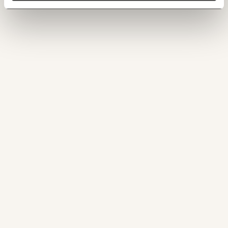
ANMELDEN
150€
€
Ich möchte meine Spende verschenken.
Du erhältst eine E-Mail mit deiner
Geschenkurkunde im PDF-Format, welche Du
ausdrucken oder weiterleiten und verschenken
kannst.
WEITER
1/3