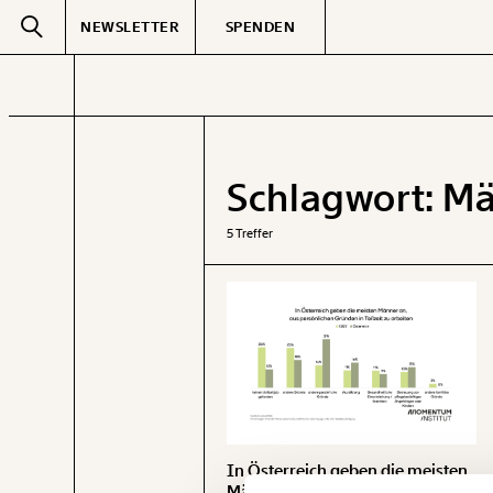
NEWSLETTER
SPENDEN
Text
second
Schlagwort:
Mä
GEMERKTE
5 Treffer
In Österreich geben die meisten
Männer an, aus persönlichen