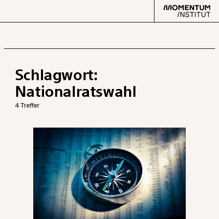
Schlagwort:
Text
second
Nationalratswahl
4 Treffer
Arbeit
Verteilung
Klima
Datensätze