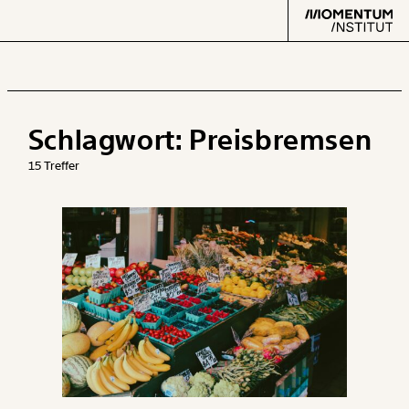
Schlagwort:
Preisbremsen
Text
second
15 Treffer
Arbeit
Verteilung
Klima
Datensätze