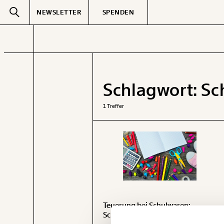
NEWSLETTER
SPENDEN
Text
second
Schlagwort:
Sc
GEMERKTE
1 Treffer
Teuerung bei Schulwaren:
Veränderung
Schulstartgeld verliert an Wert